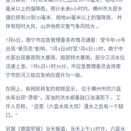
整为黄色：7时以来横州市已出现30-70毫米、局地100
毫米以上的强降雨，预计未来6小时内，横州市大部乡
镇仍将有20到30毫米、局地40毫米以上的强降雨， 并
伴有短时大风，山洪地质灾害气象风险大 。
7月6日，南宁市应急管理委发布情况通报：受今年10号
台风“美莎克”影响，7月4日8时至7月6日11时，南宁市
大部出现暴雨到大暴雨、局部特大暴雨，部分江河水位
迅速上涨。7月6日11时30分，市应急管理委员会将南
宁市防汛三级应急响应提升为一级。
在网上，有网民转发的视频显示， 位于横州市的六蓝
水库出现“溃堤”，浑浊的洪水顺着缺口汹涌而下 。工
作人员称， “这是（六蓝水库大坝）漫水之后有一个缺
口。”
另据《南国早报》当天报道，当天上午11时许，六蓝水