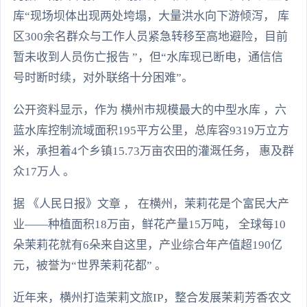
库“现场坝体出现两处垮塌，大量洪水向下游倾泻， 库
区300余名群众与工作人员紧急转移至高地避险，目前
暂未收到人员伤亡报告 ”，但“水库现已断电，通信信
号时断时续，对外联络十分困难”。
公开资料显示，作为 横州市规模最大的中型水库 ，六
蓝水库控制流域面积195平方公里，总库容9319万立方
米，承担着4个乡镇15.73万亩农田的灌溉任务， 惠及群
众17万人 。
据 《人民日报》文章 ， 在横州，茉莉花是个富民大产
业——种植面积18万亩，鲜花产量15万吨， 全球每10
朵茉莉花就有6朵来自这里，产业综合年产值超190亿
元，被誉为“世界茉莉花都” 。
近年来，横州打造茉莉文旅IP，整合发展茉莉芳香农文