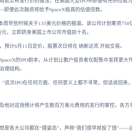
周就公布发行价的做法，在美国大型IPO中即便有先例也极
—即便此次融资将给予SpaceX极高的估值倍数。
证实了本周早些时候关于135美元价格的报道。该公司计划筹资7
万亿美元，立即跻身美国上市公司市值前十名。
预计6月11日定价，股票次日将在 纳斯达克 开始交易。
paceX的IPO剧本，从计划让散户投资者在配售中发挥更
治理结构。
：“这次IPO在任何方面、任何意义上都不寻常，但话说回来，
及他对这场预计将产生数百万美元费用的发行的掌控，各方争相
觉是各大公司都在“摆姿态”，声称“我们很早就投了钱”——