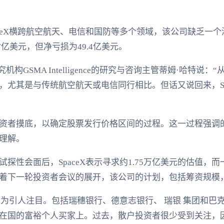
ceX横跨航空航天、电信和国防等多个领域，该公司缺乏一个
7亿美元，但净亏损为49.4亿美元。
构GSMA Intelligence的研究与咨询主管蒂姆·哈特说
，尤其是与传统航空航天或电信同行相比。但话又说回来，Sp
资者摸底，以确定股票发行价格区间的过程。这一过程强调
理解。
探性会面后，SpaceX表示寻求约1.75万亿美元的估值，而
着下一轮投资者会议的展开，该公司的计划，包括筹资规模
也颇为引人注目。包括瑞穗银行、德意志银行、 瑞银 集团和
在国的富裕个人买家上。过去，散户投资者很少受到关注，