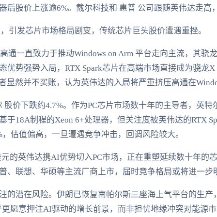
后股价上涨逾6%。戴尔科技和 惠普 公司跟随英伟达走高，
息，引发芯片市场格局剧变，传统芯片巨头股价遭遇重挫。
高通一直致力于推动Windows on Arm 平台走向主流，
势强势入局，RTX Spark芯片在高端市场直接成为骁龙X 
者显然并不买账，认为英伟达的入局将严重挤压高通在Window
尔 股价下跌约4.7%。作为PC芯片市场数十年的主导者，英
18A制程的Xeon 6+处理器，但关注度被英伟达的RTX S
0%，估值偏高，一旦遭遇竞争冲击，回调风险较大。
元的英伟达携AI优势切入PC市场，正在重塑延续数十年的芯片产
普、联想、华硕等主流厂商上市，届时竞争格局或将进一步
注的潜在风险。伊朗已恢复南帕尔斯三座海上气平台的生产
乎更愿意押注AI驱动的增长前景，而非担忧地缘冲突对能源